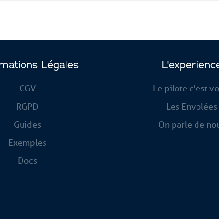
rmations Légales
L'experienc
CGV
Le pilote c'est v
RGPD
Les Envolées
Guides
On parle de no
Exemples
Docs