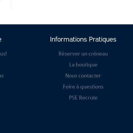
e
Informations Pratiques
ous!
Réserver un créneau
La boutique
us
Nous contacter
Foire à questions
PSE Recrute