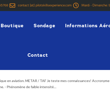
55768
contact [at] pilotskillsexperience.com
Mardi - Dimanche: 9
Boutique
Sondage
Informations Aér
Contact
 codes météorologique en aviation.
gique en aviation. METAR / TAF Je teste mes connaissances! Accronyme
ème. - Phénomène de faible intensité…