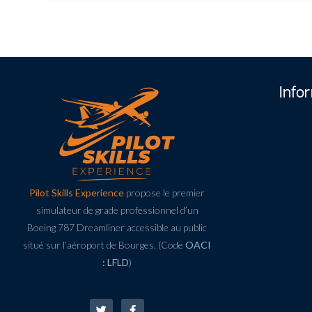
Info
Pilot Skills Experience
propose le premier
simulateur de grade professionnel d’un
Boeing 787 Dreamliner accessible au public
situé sur l’aéroport de Bourges. (Code
OACI
: LFLD
)