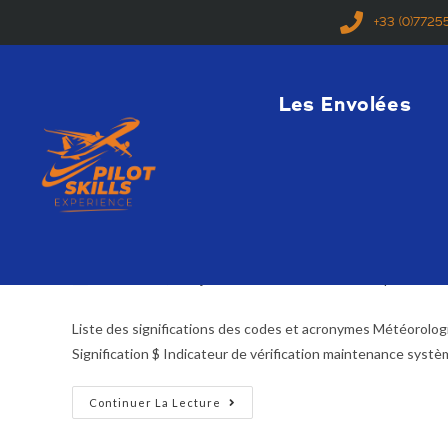
+33 (0)7725
Les Envolées
Acronymes et significations des
Romain
25 janvier 2021
Dossier explicatif
Liste des significations des codes et acronymes Météorolo
Signification $ Indicateur de vérification maintenance syst
Continuer La Lecture