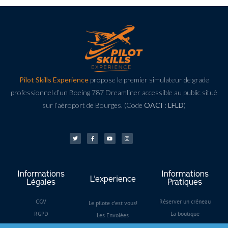
Pilot Skills Experience
propose le premier simulateur de grade
professionnel d’un Boeing 787 Dreamliner accessible au public situé
sur l’aéroport de Bourges. (Code
OACI : LFLD
)
Informations
Informations
L'experience
Légales
Pratiques
CGV
Réserver un créneau
Le pilote c'est vous!
RGPD
La boutique
Les Envolées
Guides
Nous contacter
On parle de nous