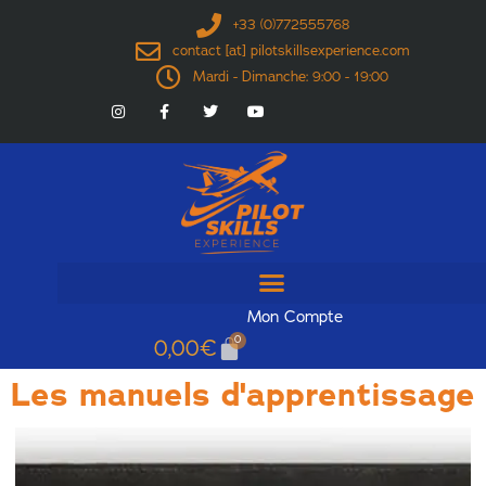
+33 (0)772555768
contact [at] pilotskillsexperience.com
Mardi - Dimanche: 9:00 - 19:00
Mon Compte
0
0,00
€
Les manuels d'apprentissage