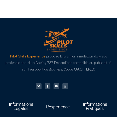
Pilot Skills Experience
propose le premier simulateur de grade
professionnel d’un Boeing 787 Dreamliner accessible au public situé
sur l’aéroport de Bourges. (Code
OACI : LFLD
)
Informations
Informations
L'experience
Légales
Pratiques