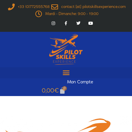
+33 (0)772555768
contact [at] pilotskillsexperience.com
Mardi - Dimanche: 9:00 - 19:00
Mon Compte
0
0,00
€