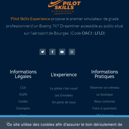
Pilot Skills Experience
propose le premier simulateur de grade
professionnel d’un Boeing 787 Dreamliner accessible au public situé
sur l’aéroport de Bourges. (Code
OACI : LFLD
)
Informations
Informations
L'experience
Légales
Pratiques
CGV
Réserver un créneau
Le pilote c'est vous!
RGPD
La boutique
Les Envolées
Guides
Nous contacter
On parle de nous
Exemples
Foire à questions
Docs
PSE Recrute
Tous les liens présents dans la section "boutique"
Ce site utilise des cookies afin d'assurer le bon déroulement de